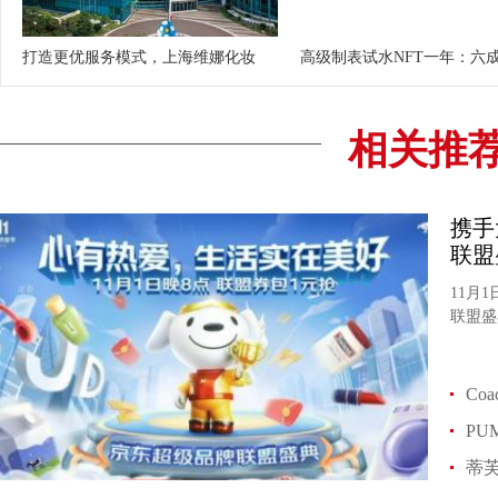
打造更优服务模式，上海维娜化妆
高级制表试水NFT一年：六
相关推
携手
联盟
11月
联盟盛
Co
P
蒂