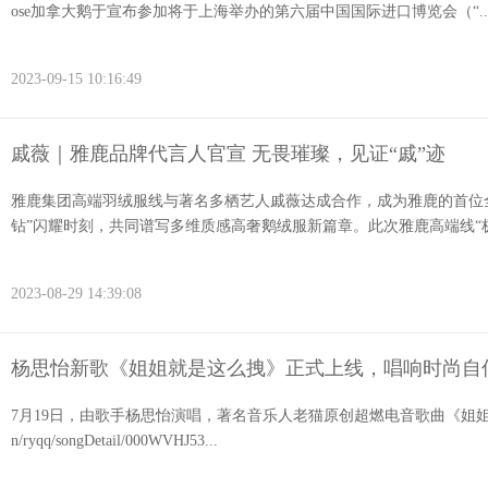
ose加拿大鹅于宣布参加将于上海举办的第六届中国国际进口博览会（“..
2023-09-15 10:16:49
戚薇｜雅鹿品牌代言人官宣 无畏璀璨，见证“戚”迹
雅鹿集团高端羽绒服线与著名多栖艺人戚薇达成合作，成为雅鹿的首位全
钻”闪耀时刻，共同谱写多维质感高奢鹅绒服新篇章。此次雅鹿高端线“极钻
2023-08-29 14:39:08
杨思怡新歌《姐姐就是这么拽》正式上线，唱响时尚自
7月19日，由歌手杨思怡演唱，著名音乐人老猫原创超燃电音歌曲《姐姐就是这么拽
n/ryqq/songDetail/000WVHJ53...