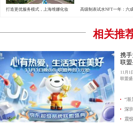
打造更优服务模式，上海维娜化妆
高级制表试水NFT一年：六
相关推
携手
联盟
11月
联盟盛
“渐
深
震惊