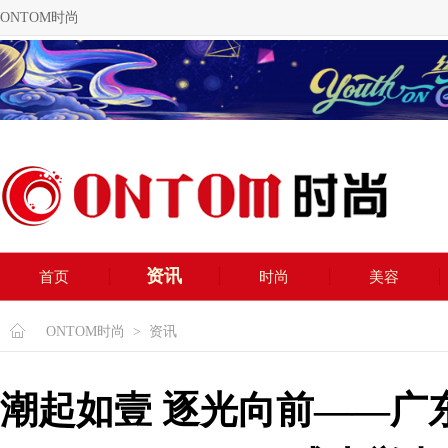
ONTOM时尚
资讯
首页
时尚
美容
ONTOM时尚
>
资讯
潮起如壹 逐光向前——广